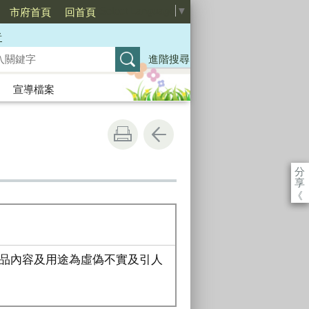
Select Language
▼
市府首頁
回首頁
者
進階搜尋
宣導檔案
分
享
《
品內容及用途為虛偽不實及引人