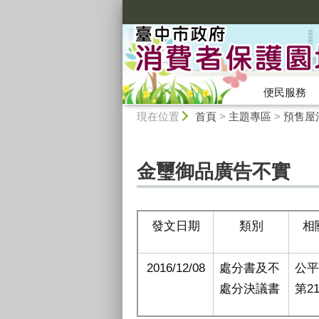
:::
便民服務
:::
現在位置
首頁
>
主題專區
>
預售屋
金璽御品廣告不實
發文日期
類別
相
2016/12/08
處分書及不
公
處分決議書
第2