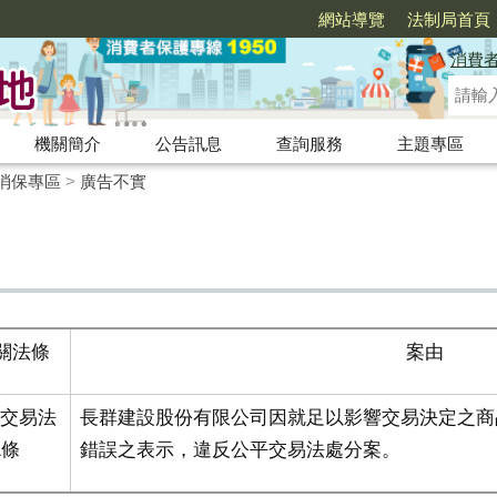
網站導覽
法制局首頁
消費
機關簡介
公告訊息
查詢服務
主題專區
消保專區
>
廣告不實
關法條
案由
平交易法
長群建設股份有限公司因就足以影響交易決定之商
1條
錯誤之表示，違反公平交易法處分案。